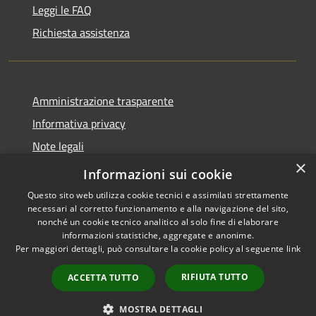
Leggi le FAQ
Richiesta assistenza
Amministrazione trasparente
Informativa privacy
Note legali
×
Dichiarazione di accessibilità
Informazioni sui cookie
Questo sito web utilizza cookie tecnici e assimilati strettamente
necessari al corretto funzionamento e alla navigazione del sito,
nonché un cookie tecnico analitico al solo fine di elaborare
informazioni statistiche, aggregate e anonime.
RSS
Copyright © 2026 • Comune di
Per maggiori dettagli, può consultare la cookie policy al seguente
link
Accessibilità
Pantigliate • Powered by
Privacy
Municipium
Accesso
•
RIFIUTA TUTTO
ACCETTA TUTTO
Cookie
redazione
Mappa del sito
MOSTRA DETTAGLI