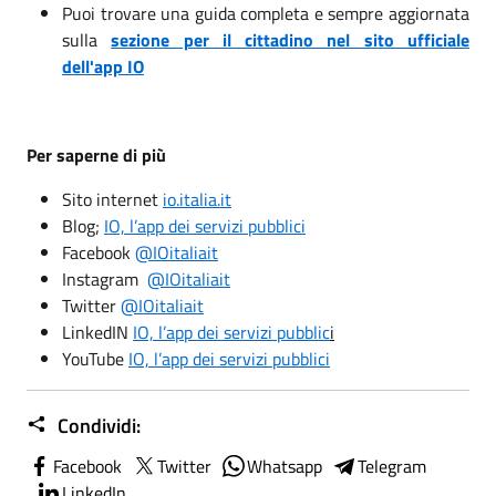
Puoi trovare una guida completa e sempre aggiornata
sulla
sezione per il cittadino nel sito ufficiale
dell'app IO
Per saperne di più
Sito internet
io.italia.it
Blog;
IO, l’app dei servizi pubblici
Facebook
@IOitaliait
Instagram
@IOitaliait
Twitter
@IOitaliait
LinkedIN
IO, l’app dei servizi pubblic
i
YouTube
IO, l’app dei servizi pubblici
Condividi:
Facebook
Twitter
Whatsapp
Telegram
LinkedIn