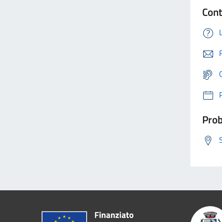
Cont
Prob