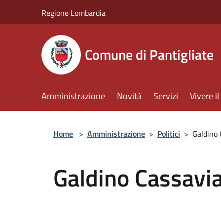
Salta al contenuto principale
Regione Lombardia
Comune di Pantigliate
Amministrazione
Novità
Servizi
Vivere 
Home
>
Amministrazione
>
Politici
>
Galdino 
Galdino Cassavi