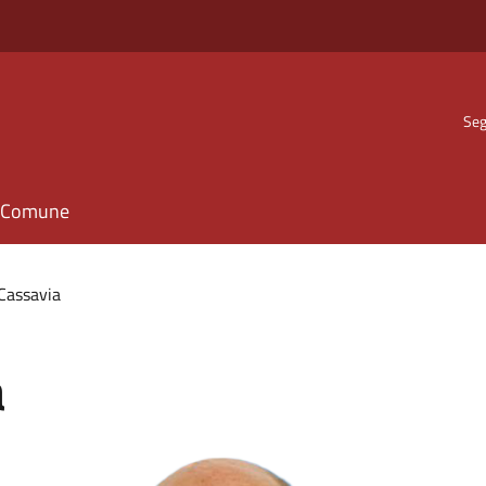
Seg
il Comune
Cassavia
a