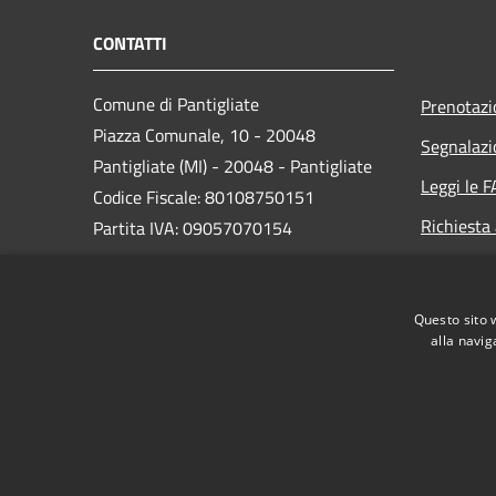
CONTATTI
Comune di Pantigliate
Prenotaz
Piazza Comunale, 10 - 20048
Segnalazi
Pantigliate (MI) - 20048 - Pantigliate
Leggi le 
Codice Fiscale: 80108750151
Richiesta
Partita IVA: 09057070154
PEC:
comune.pantigliate@legalmail.it
Questo sito 
Centralino Unico: 02 9068861
alla navig
RSS
Accessibilità
Privacy
Cookie
Mappa de