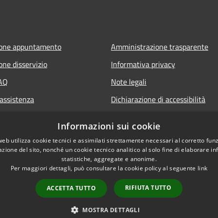
ione appuntamento
Amministrazione trasparente
one disservizio
Informativa privacy
FAQ
Note legali
 assistenza
Dichiarazione di accessibilità
Informazioni sui cookie
web utilizza cookie tecnici e assimilati strettamente necessari al corretto fu
azione del sito, nonché un cookie tecnico analitico al solo fine di elaborare i
statistiche, aggregate e anonime.
Per maggiori dettagli, può consultare la cookie policy al seguente
link
RIFIUTA TUTTO
ACCETTA TUTTO
l sito
Copyright © 2026 • Comune di P
MOSTRA DETTAGLI