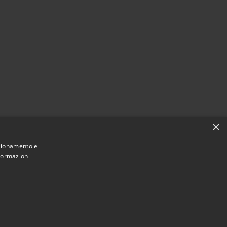
×
nzionamento e
nformazioni
Municipium
Accesso redazione
antigliate • Powered by
•