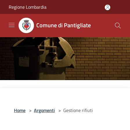
Salta al contenuto principale
Regione Lombardia
Comune di Pantigliate
Home
>
Argomenti
>
Gestione rifiuti